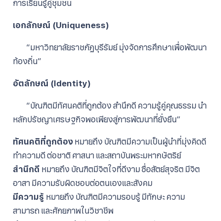
การเรียนรู้คู่ชุมชน
เอกลักษณ์ (Uniqueness)
“มหาวิทยาลัยราชภัฏบุรีรัมย์ มุ่งจัดการศึกษาเพื่อพัฒนา
ท้องถิ่น”
อัตลักษณ์ (Identity)
“บัณฑิตมีทัศนคติที่ถูกต้อง สำนึกดี ความรู้คู่คุณธรรม นำ
หลักปรัชญาเศรษฐกิจพอเพียงสู่การพัฒนาที่ยั่งยืน”
ทัศนคติที่ถูกต้อง
หมายถึง บัณฑิตมีความเป็นผู้นําที่มุ่งคิดดี
ทําความดี ต่อชาติ ศาสนา และสถาบันพระมหากษัตริย์
สํานึกดี
หมายถึง บัณฑิตมีจิตใจที่ดีงาม ซื่อสัตย์สุจริต มีจิต
อาสา มีความรับผิดชอบต่อตนเองและสังคม
มีความรู้
หมายถึง บัณฑิตมีความรอบรู้ มีทักษะ ความ
สามารถ และศักยภาพในวิชาชีพ