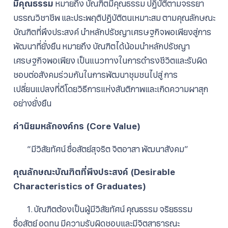
มีคุณธรรม
หมายถึง บัณฑิตมีคุณธรรม ปฏิบัติตามจรรยา
บรรณวิชาชีพ และประพฤติปฏิบัติตนเหมาะสม ตามคุณลักษณะ
บัณฑิตที่พึงประสงค์ นําหลักปรัชญาเศรษฐกิจพอเพียงสู่การ
พัฒนาที่ยั่งยืน หมายถึง บัณฑิตได้น้อมนําหลักปรัชญา
เศรษฐกิจพอเพียง เป็นแนวทางในการดํารงชีวิตและรับผิด
ชอบต่อสังคมร่วมกันในการพัฒนาชุมชนไปสู่ การ
เปลี่ยนแปลงที่ดีโดยวิธีการแห่งสันติภาพและเกิดความผาสุก
อย่างยั่งยืน
ค่านิยมหลักองค์กร (Core Value)
“มีวิสัยทัศน์ ซื่อสัตย์สุจริต จิตอาสา พัฒนาสังคม”
คุณลักษณะบัณฑิตที่พึงประสงค์ (Desirable
Characteristics of Graduates)
1. บัณฑิตต้องเป็นผู้มีวิสัยทัศน์ คุณธรรม จริยธรรม
ซื่อสัตย์ อดทน มีความรับผิดชอบและมีจิตสาธารณะ